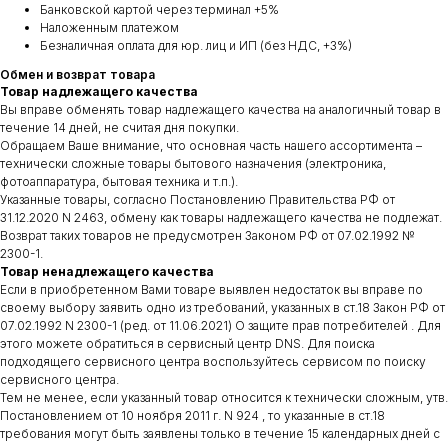
Банковской картой через терминал +5%
Наложенным платежом
Безналичная оплата для юр. лиц и ИП (без НДС, +3%)
Обмен и возврат товара
Товар надлежащего качества
Вы вправе обменять товар надлежащего качества на аналогичный товар в
течение 14 дней, не считая дня покупки.
Обращаем Ваше внимание, что основная часть нашего ассортимента –
технически сложные товары бытового назначения (электроника,
фотоаппаратура, бытовая техника и т.п.).
Указанные товары, согласно Постановлению Правительства РФ от
31.12.2020 N 2463, обмену как товары надлежащего качества не подлежат.
Возврат таких товаров не предусмотрен Законом РФ от 07.02.1992 №
2300-1.
Товар ненадлежащего качества
Если в приобретенном Вами товаре выявлен недостаток вы вправе по
своему выбору заявить одно из требований, указанных в ст.18 Закон РФ от
07.02.1992 N 2300-1 (ред. от 11.06.2021) О защите прав потребителей . Для
этого можете обратиться в сервисный центр DNS. Для поиска
подходящего сервисного центра воспользуйтесь сервисом по поиску
сервисного центра.
Тем не менее, если указанный товар относится к технически сложным, утв.
Постановлением от 10 ноября 2011 г. N 924 , то указанные в ст.18
требования могут быть заявлены только в течение 15 календарных дней с