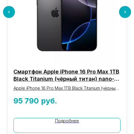
Смартфон Apple iPhone 16 Pro Max 1TB
Black Titanium (чёрный титан) nano-
SIM + eSIM
Apple iPhone 16 Pro Max 1TB Black Titanium (чёрный
титан): оригинальный iPhone 16-й серии с
95 790
руб.
процессором A18 Pro, дисплеем 6,9″, камерой 48
Мп Pro Fusion и памятью 1TB. Цвет чёрный титан,
nano-SIM + eSIM. Проверка IMEI, гарантия магазина
12 месяцев, доставка по Москве и России. Цена 95
Подробнее
790 ₽.