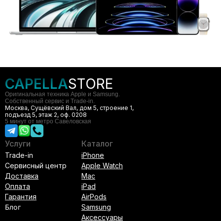
CAPELLA
STORE
Оригинальная техника Apple и Samsung.
Собственный сервис и Trade-in.
Москва, Сущёвский Вал, дом 5, строение 1,
подъезд 5, этаж 2, оф. 0208
5 минут от метро Савеловская
Услуги
Каталог
Trade-in
iPhone
Сервисный центр
Apple Watch
Доставка
Mac
Оплата
iPad
Гарантия
AirPods
Блог
Samsung
Аксессуары