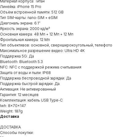
Материал корпуса: Титан
Линейка: iPhone 15 Pro
Объём встроенной памяти: 512 GB
Тип SIM-карты: nano-SIM + eSIM
Диагональ экрана: 6.1″
Яркость экрана: 2000 кд/м²
Основная камера: 48 Мп + 12 Мп + 12 Мп
Фронтальная камера: 12 Мп
Тип объективов: основной, сверхширокоугольный, телефото
Максимальное разрешение видео: Ultra HD 4K
Поддержка 5G: Да
Bluetooth: Bluetooth 5.3
NFC: NFC с поддержкой режима считывания
Защита от воды и пыли: IP68
Поддержка беспроводной зарядки: Да
Поддержка быстрой зарядки: Да
Активация: Не активированный
Гарантия: 12 месяцев
Комплектация: кабель USB Type-C
lwh: 8x70x147
Weight: 187g
Доставка
ДОСТАВКА
Способы покупки: