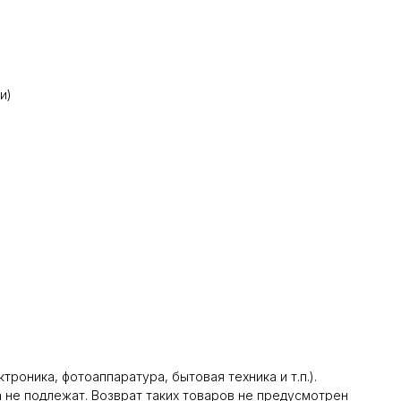
и)
оника, фотоаппаратура, бытовая техника и т.п.).
а не подлежат. Возврат таких товаров не предусмотрен