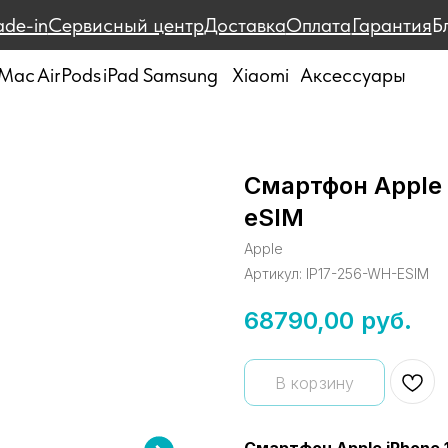
ade-in
Сервисный центр
Доставка
Оплата
Гарантия
Б
Mac
AirPods
iPad
Samsung
Xiaomi
Аксессуары
Смартфон Apple 
eSIM
Apple
Артикул:
IP17-256-WH-ESIM
68790,00
руб.
В корзину