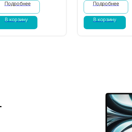
Подробнее
Подробнее
амерой 48 Мп Pro Fusion и
камерой 48 Мп Pro F
амятью 1TB. Цвет чёрный
памятью 1TB. Цвет б
В корзину
В корзину
итан, nano-SIM + eSIM.
титан, nano-SIM + eS
роверка IMEI, гарантия
Проверка IMEI, гаран
агазина 12 месяцев,
магазина 12 месяцев,
оставка по Москве и
доставка по Москве
оссии. Цена 95 790 ₽.
России. Цена 95 790
т