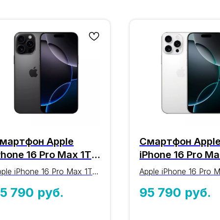
мартфон Apple
Смартфон Appl
Phone 16 Pro Max 1TB
iPhone 16 Pro Ma
lack Titanium
White Titanium
ple iPhone 16 Pro Max 1TB
Apple iPhone 16 Pro 
чёрный титан) nano-
(белый титан) n
ack Titanium (чёрный
White Titanium (белы
5 790
руб.
95 790
руб.
IM + eSIM
SIM + eSIM
итан): оригинальный iPhone
титан): оригинальный
6-й серии с процессором
16-й серии с процес
8 Pro, дисплеем 6,9″,
A18 Pro, дисплеем 6,