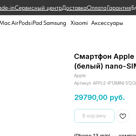
ade-in
Сервисный центр
Доставка
Оплата
Гарантия
Б
Mac
AirPods
iPad
Samsung
Xiaomi
Аксессуары
Смартфон Apple i
(белый) nano-SI
Apple
Артикул:
APPLE-IP13MINI-512
29790,00
руб.
В корзину
iPhone 13 mini — компа