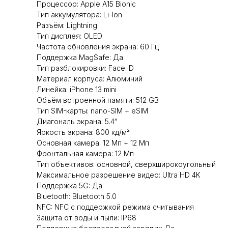
Процессор: Apple A15 Bionic
Тип аккумулятора: Li-Ion
Разъём: Lightning
Тип дисплея: OLED
Частота обновления экрана: 60 Гц
Поддержка MagSafe: Да
Тип разблокировки: Face ID
Материал корпуса: Алюминий
Линейка: iPhone 13 mini
Объём встроенной памяти: 512 GB
Тип SIM-карты: nano-SIM + eSIM
Диагональ экрана: 5.4″
Яркость экрана: 800 кд/м²
Основная камера: 12 Мп + 12 Мп
Фронтальная камера: 12 Мп
Тип объективов: основной, сверхширокоугольный
Максимальное разрешение видео: Ultra HD 4K
Поддержка 5G: Да
Bluetooth: Bluetooth 5.0
NFC: NFC с поддержкой режима считывания
Защита от воды и пыли: IP68