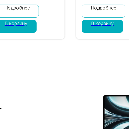
ерии с процессором A18
A18 Pro, дисплеем 6,
Подробнее
Подробнее
ro, дисплеем 6,9″, камерой
камерой 48 Мп Pro F
8 Мп Pro Fusion и памятью
памятью 1TB. Цвет б
В корзину
В корзину
56GB. Цвет чёрный титан,
титан, nano-SIM + eS
ano-SIM + eSIM. Проверка
Проверка IMEI, гаран
EI, гарантия магазина 12
магазина 12 месяцев,
есяцев, доставка по
доставка по Москве
оскве и России. Цена 84
России. Цена 95 790
90 ₽.
т