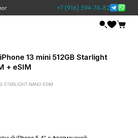
+7 (916) 594-78-82
лог
Phone 13 mini 512GB Starlight
M + eSIM
GB-STARLIGHT-NANO-ESIM
ктный iPhone 5,4″ с флагманской