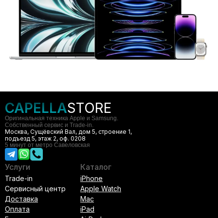
CAPELLA
STORE
Оригинальная техника Apple и Samsung.
Собственный сервис и Trade-in.
Москва, Сущёвский Вал, дом 5, строение 1,
подъезд 5, этаж 2, оф. 0208
5 минут от метро Савеловская
Услуги
Каталог
Trade-in
iPhone
Сервисный центр
Apple Watch
Доставка
Mac
Оплата
iPad