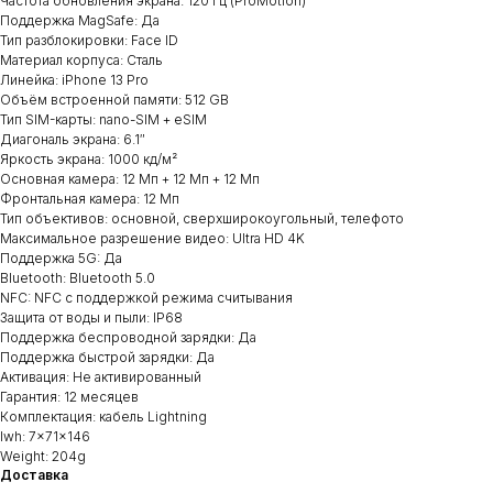
Частота обновления экрана: 120 Гц (ProMotion)
Поддержка MagSafe: Да
Тип разблокировки: Face ID
Материал корпуса: Сталь
Линейка: iPhone 13 Pro
Объём встроенной памяти: 512 GB
Тип SIM-карты: nano-SIM + eSIM
Диагональ экрана: 6.1″
Яркость экрана: 1000 кд/м²
Основная камера: 12 Мп + 12 Мп + 12 Мп
Фронтальная камера: 12 Мп
Тип объективов: основной, сверхширокоугольный, телефото
Максимальное разрешение видео: Ultra HD 4K
Поддержка 5G: Да
Bluetooth: Bluetooth 5.0
NFC: NFC с поддержкой режима считывания
Защита от воды и пыли: IP68
Поддержка беспроводной зарядки: Да
Поддержка быстрой зарядки: Да
Активация: Не активированный
Гарантия: 12 месяцев
Комплектация: кабель Lightning
lwh: 7x71x146
Weight: 204g
Доставка