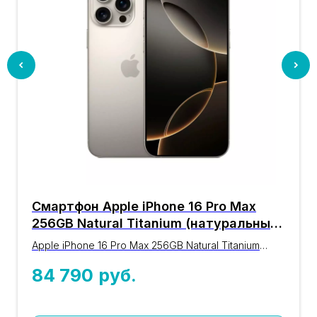
Смартфон Apple iPhone 16 Pro Max
256GB Natural Titanium (натуральный
титан) nano-SIM + eSIM
Apple iPhone 16 Pro Max 256GB Natural Titanium
(натуральный титан): оригинальный iPhone 16-й
84 790
руб.
серии с процессором A18 Pro, дисплеем 6,9″,
камерой 48 Мп Pro Fusion и памятью 256GB. Цвет
натуральный титан, nano-SIM + eSIM. Проверка