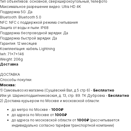
Тип объективов: основной, сверхширокоугольный, телефото
Максимальное разрешение видео: Ultra HD 4K
Поддержка 5G: Да
Bluetooth: Bluetooth 5.0
NFC: NFC с поддержкой режима считывания
Защита от воды и пыли: IP68
Поддержка беспроводной зарядки: Да
Поддержка быстрой зарядки: Да
Гарантия: 12 месяцев
Комплектация: кабель Lightning
lwh: 71x7x146
Weight: 206g
Доставка
ДОСТАВКА
Способы покупки:
Москва:
1) Самовывоз из магазина (Сущёвский Вал, д 5 стр 6) -
Бесплатно
Или ул. Шарикоподшипниковская, д. 13, стр. 89. ТК Дубровка -
Бесплатно
2) Доставка курьером по Москве и московской области:
до метро по Москве -
1000₽
до адреса по Москве от
1000₽
до адреса по московской области от
1000₽
(рассчитывается
индивидуально согласно тарифам транспортной компании)