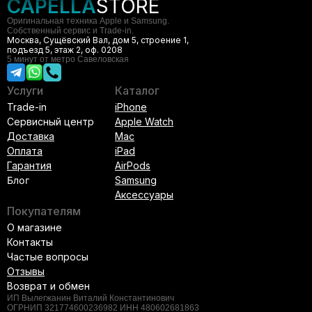
CAPELLA
STORE
Оригинальная техника Apple и Samsung.
Собственный сервис и Trade-in.
Москва, Сущёвский Вал, дом 5, строение 1,
подъезд 5, этаж 2, оф. 0208
5 минут от метро Савеловская
Услуги
Каталог
Trade-in
iPhone
Сервисный центр
Apple Watch
Доставка
Mac
Оплата
iPad
Гарантия
AirPods
Блог
Samsung
Аксессуары
Покупателям
О магазине
Контакты
Частые вопросы
Отзывы
Возврат и обмен
ИП Вылегжанин Виталий Константинович
ОГРНИП 321774600236982 ИНН 480602681863