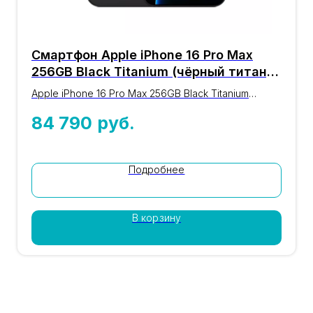
Смартфон Apple iPhone 16 Pro Max
256GB Black Titanium (чёрный титан)
nano-SIM + eSIM
Apple iPhone 16 Pro Max 256GB Black Titanium
(чёрный титан): оригинальный iPhone 16-й серии с
84 790
руб.
процессором A18 Pro, дисплеем 6,9″, камерой 48
Мп Pro Fusion и памятью 256GB. Цвет чёрный
титан, nano-SIM + eSIM. Проверка IMEI, гарантия
магазина 12 месяцев, доставка по Москве и
Подробнее
России. Цена 84 790 ₽.
В корзину