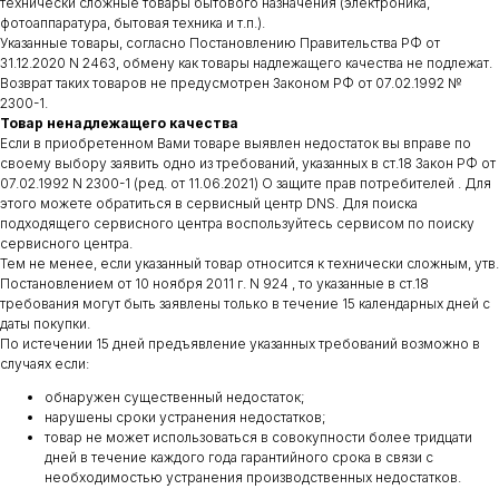
технически сложные товары бытового назначения (электроника,
фотоаппаратура, бытовая техника и т.п.).
Указанные товары, согласно Постановлению Правительства РФ от
31.12.2020 N 2463, обмену как товары надлежащего качества не подлежат.
Возврат таких товаров не предусмотрен Законом РФ от 07.02.1992 №
2300-1.
Товар ненадлежащего качества
Если в приобретенном Вами товаре выявлен недостаток вы вправе по
своему выбору заявить одно из требований, указанных в ст.18 Закон РФ от
07.02.1992 N 2300-1 (ред. от 11.06.2021) О защите прав потребителей . Для
этого можете обратиться в сервисный центр DNS. Для поиска
подходящего сервисного центра воспользуйтесь сервисом по поиску
сервисного центра.
Тем не менее, если указанный товар относится к технически сложным, утв.
Постановлением от 10 ноября 2011 г. N 924 , то указанные в ст.18
требования могут быть заявлены только в течение 15 календарных дней с
даты покупки.
По истечении 15 дней предъявление указанных требований возможно в
случаях если:
обнаружен существенный недостаток;
нарушены сроки устранения недостатков;
товар не может использоваться в совокупности более тридцати
дней в течение каждого года гарантийного срока в связи с
необходимостью устранения производственных недостатков.