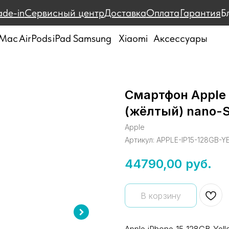
ade-in
Сервисный центр
Доставка
Оплата
Гарантия
Б
Mac
AirPods
iPad
Samsung
Xiaomi
Аксессуары
Смартфон Apple 
(жёлтый) nano-S
Apple
Артикул:
APPLE-IP15-128GB-
44790,00
руб.
В корзину