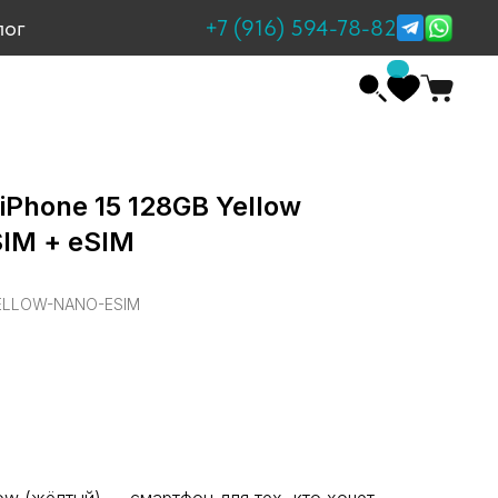
+7 (916) 594-78-82
лог
iPhone 15 128GB Yellow
IM + eSIM
YELLOW-NANO-ESIM