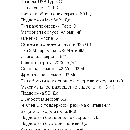
Разъём: USB Type-C
Тип дисплея: OLED
Частота обновления экрана: 60 Гц
Поддержка MagSafe: Да
Тип разблокировки: Face ID
Материал корпуса: Алюминий
Линейка: iPhone 15
Объём встроенной памяти: 128 GB
Тип SIM-карты: nano-SIM + eSIM
Диагональ экрана: 6.1″
Яркость экрана: 2000 кд/м²
Основная камера: 48 Мп + 12 Мп
Фронтальная камера: 12 Мп
Тип объективов: основной, сверхширокоугольный
Максимальное разрешение видео: Ultra HD 4K
Поддержка 5G: Да
Bluetooth: Bluetooth 5.3
NFC: NFC с поддержкой режима считывания
Защита от воды и пыли: IP68
Поддержка беспроводной зарядки: Да
Поддержка быстрой зарядки: Да
Активация: Не активированный