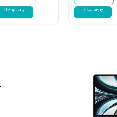
п Pro Fusion и памятью
48 Мп Pro Fusion и 
В корзину
В корзину
56GB. Цвет белый титан,
256GB. Цвет пустын
ano-SIM + eSIM. Проверка
титан, nano-SIM + eS
EI, гарантия магазина 12
Проверка IMEI, гаран
есяцев, доставка по
магазина 12 месяцев,
оскве и России. Цена 84
доставка по Москве
90 ₽.
России. Цена 84 790
т