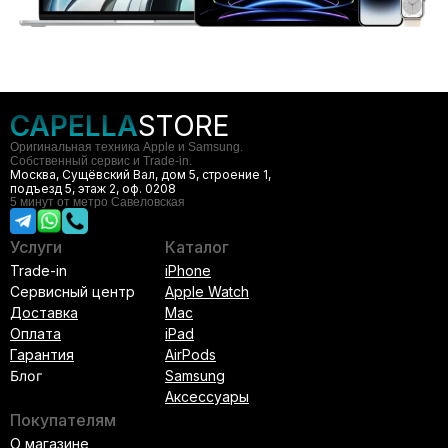
CAPELLA
STORE
Оригинальная техника Apple и Samsung.
Собственный сервис и Trade-in.
Москва, Сущёвский Вал, дом 5, строение 1,
подъезд 5, этаж 2, оф. 0208
5 минут от метро Савеловская
Услуги
Каталог
Trade-in
iPhone
Сервисный центр
Apple Watch
Доставка
Mac
Оплата
iPad
Гарантия
AirPods
Блог
Samsung
Аксессуары
Покупателям
О магазине