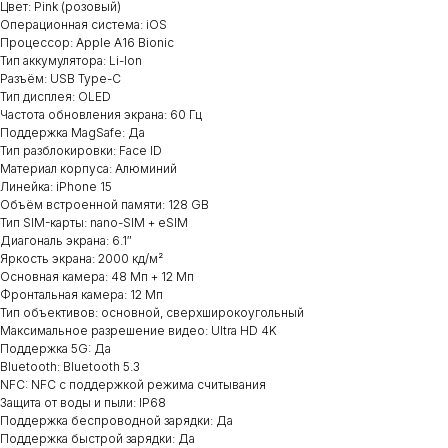
Цвет: Pink (розовый)
Операционная система: iOS
Процессор: Apple A16 Bionic
Тип аккумулятора: Li-Ion
Разъём: USB Type-C
Тип дисплея: OLED
Частота обновления экрана: 60 Гц
Поддержка MagSafe: Да
Тип разблокировки: Face ID
Материал корпуса: Алюминий
Линейка: iPhone 15
Объём встроенной памяти: 128 GB
Тип SIM-карты: nano-SIM + eSIM
Диагональ экрана: 6.1″
Яркость экрана: 2000 кд/м²
Основная камера: 48 Мп + 12 Мп
Фронтальная камера: 12 Мп
Тип объективов: основной, сверхширокоугольный
Максимальное разрешение видео: Ultra HD 4K
Поддержка 5G: Да
Bluetooth: Bluetooth 5.3
NFC: NFC с поддержкой режима считывания
Защита от воды и пыли: IP68
Поддержка беспроводной зарядки: Да
Поддержка быстрой зарядки: Да