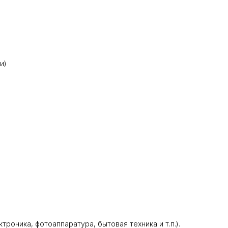
и)
оника, фотоаппаратура, бытовая техника и т.п.).