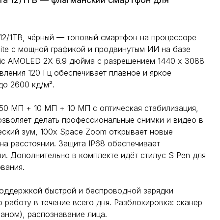
 12/1TB, чёрный — топовый смартфон на процессоре
ite с мощной графикой и продвинутым ИИ на базе
mic AMOLED 2X 6.9 дюйма с разрешением 1440 x 3088
вления 120 Гц обеспечивает плавное и яркое
до 2600 кд/м².
50 МП + 10 МП + 10 МП с оптическая стабилизация,
озволяет делать профессиональные снимки и видео в
ческий зум, 100x Space Zoom открывает новые
на расстоянии. Защита IP68 обеспечивает
ли. Дополнительно в комплекте идёт стилус S Pen для
вания.
поддержкой быстрой и беспроводной зарядки
работу в течение всего дня. Разблокировка: сканер
раном), распознавание лица.