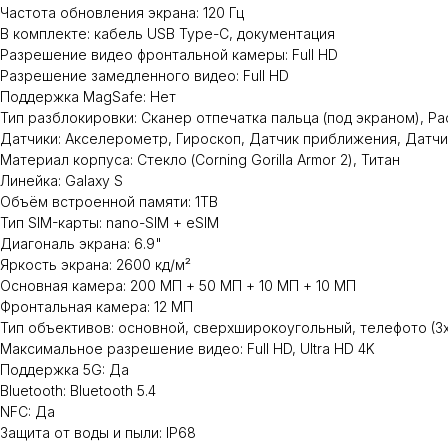
Частота обновления экрана: 120 Гц
В комплекте: кабель USB Type-C, документация
Разрешение видео фронтальной камеры: Full HD
Разрешение замедленного видео: Full HD
Поддержка MagSafe: Нет
Тип разблокировки: Сканер отпечатка пальца (под экраном), Р
Датчики: Акселерометр, Гироскоп, Датчик приближения, Датчи
Материал корпуса: Стекло (Corning Gorilla Armor 2), Титан
Линейка: Galaxy S
Объём встроенной памяти: 1TB
Тип SIM-карты: nano-SIM + eSIM
Диагональ экрана: 6.9"
Яркость экрана: 2600 кд/м²
Основная камера: 200 МП + 50 МП + 10 МП + 10 МП
Фронтальная камера: 12 МП
Тип объективов: основной, сверхширокоугольный, телефото (3x)
Максимальное разрешение видео: Full HD, Ultra HD 4K
Поддержка 5G: Да
Bluetooth: Bluetooth 5.4
NFC: Да
Защита от воды и пыли: IP68