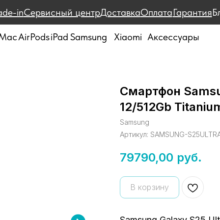
ade-in
Сервисный центр
Доставка
Оплата
Гарантия
Б
Mac
AirPods
iPad
Samsung
Xiaomi
Аксессуары
Смартфон Samsu
12/512Gb Titaniu
Samsung
Артикул:
SAMSUNG-S25ULTRA-
79790,00
руб.
В корзину
Samsung Galaxy S25 Ul