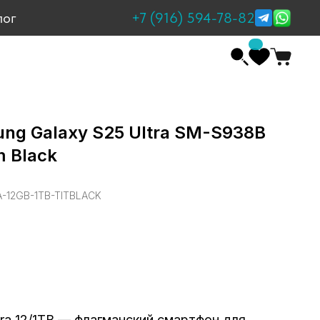
+7 (916) 594-78-82
лог
ng Galaxy S25 Ultra SM-S938B
m Black
12GB-1TB-TITBLACK
tra 12/1TB — флагманский смартфон для