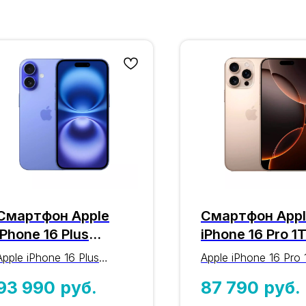
Смартфон Apple
Смартфон App
iPhone 16 Plus
iPhone 16 Pro 1
512GB Ultramarine
Desert Titanium
Apple iPhone 16 Plus
Apple iPhone 16 Pro
(ультрамарин)
(пустынный ти
512GB Ultramarine
Desert Titanium
93 990
руб.
87 790
руб.
nano-SIM + eSIM
nano-SIM + eSI
(ультрамарин):
(пустынный титан):