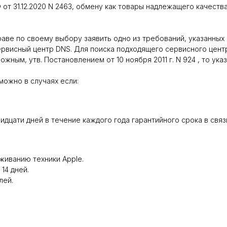
от 31.12.2020 N 2463, обмену как товары надлежащего качеств
 по своему выбору заявить одно из требований, указанных в ст.
ервисный центр DNS. Для поиска подходящего сервисного цент
жным, утв. Постановлением от 10 ноября 2011 г. N 924 , то ука
можно в случаях если:
идцати дней в течение каждого года гарантийного срока в св
живанию техники Apple.
14 дней.
лей.