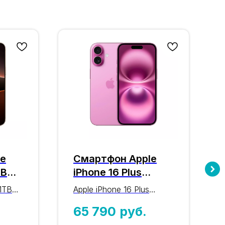
le
Смартфон Apple
TB
iPhone 16 Plus
128GB Pink
 1TB
Apple iPhone 16 Plus
тан)
(розовый) nano-SIM
128GB Pink (розовый):
65 790
руб.
M
+ eSIM
оригинальный iPhone 16-й