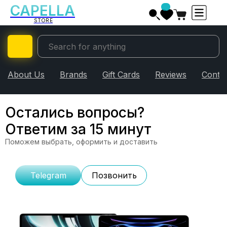
CAPELLA
Our logo
STORE
About Us
Brands
Gift Cards
Reviews
Conta
Остались вопросы?
Ответим за 15 минут
Поможем выбрать, оформить и доставить
Telegram
Позвонить