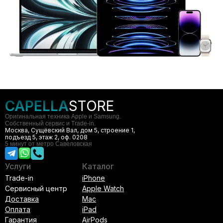
CAPELLA
STORE
Оригинальная техника Apple и Samsung.
Собственный сервис и Trade-in.
Москва, Сущёвский Вал, дом 5, строение 1,
подъезд 5, этаж 2, оф. 0208
5 минут от метро Савеловская
Услуги
Каталог
Trade-in
iPhone
Сервисный центр
Apple Watch
Доставка
Mac
Оплата
iPad
Гарантия
AirPods