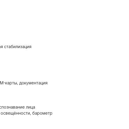
ая стабилизация
IM-карты, документация
аспознавание лица
к освещённости, барометр