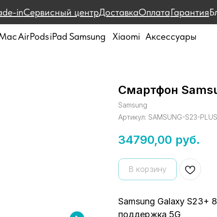
ade-in
Сервисный центр
Доставка
Оплата
Гарантия
Б
Mac
AirPods
iPad
Samsung
Xiaomi
Аксессуары
Смартфон Samsu
Samsung
Артикул:
SAMSUNG-S23-PLUS
34790,00
руб.
В корзину
Samsung Galaxy S23+ 
поддержка 5G