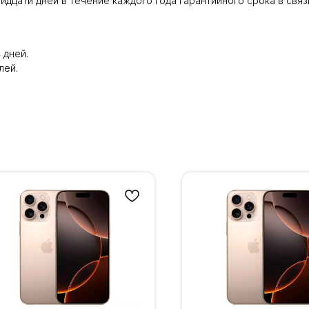
идцати дней в течение каждого года гарантийного срока в св
 дней.
лей.