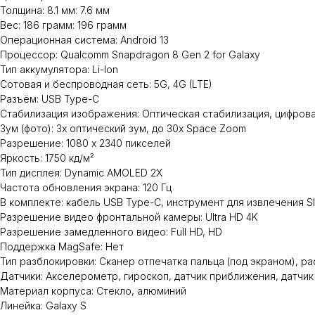
Толщина: 8.1 мм: 7.6 мм
Вес: 186 грамм: 196 грамм
Операционная система: Android 13
Процессор: Qualcomm Snapdragon 8 Gen 2 for Galaxy
Тип аккумулятора: Li-Ion
Сотовая и беспроводная сеть: 5G, 4G (LTE)
Разъём: USB Type-C
Стабилизация изображения: Оптическая стабилизация, цифров
Зум (фото): 3x оптический зум, до 30x Space Zoom
Разрешение: 1080 x 2340 пикселей
Яркость: 1750 кд/м²
Тип дисплея: Dynamic AMOLED 2X
Частота обновления экрана: 120 Гц
В комплекте: кабель USB Type-C, инструмент для извлечения S
Разрешение видео фронтальной камеры: Ultra HD 4K
Разрешение замедленного видео: Full HD, HD
Поддержка MagSafe: Нет
Тип разблокировки: Сканер отпечатка пальца (под экраном), р
Датчики: Акселерометр, гироскоп, датчик приближения, датчи
Материал корпуса: Стекло, алюминий
Линейка: Galaxy S