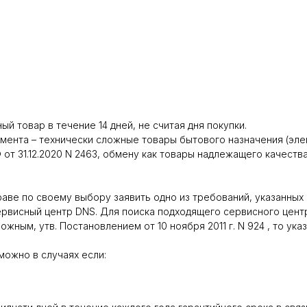
й товар в течение 14 дней, не считая дня покупки.
нта – технически сложные товары бытового назначения (электр
от 31.12.2020 N 2463, обмену как товары надлежащего качеств
 по своему выбору заявить одно из требований, указанных в ст.
ервисный центр DNS. Для поиска подходящего сервисного цент
жным, утв. Постановлением от 10 ноября 2011 г. N 924 , то ука
можно в случаях если: