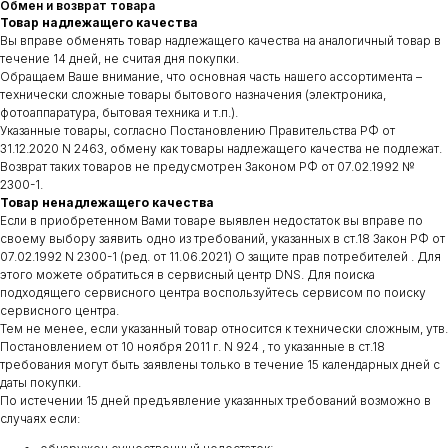
Обмен и возврат товара
Товар надлежащего качества
Вы вправе обменять товар надлежащего качества на аналогичный товар в
течение 14 дней, не считая дня покупки.
Обращаем Ваше внимание, что основная часть нашего ассортимента –
технически сложные товары бытового назначения (электроника,
фотоаппаратура, бытовая техника и т.п.).
Указанные товары, согласно Постановлению Правительства РФ от
31.12.2020 N 2463, обмену как товары надлежащего качества не подлежат.
Возврат таких товаров не предусмотрен Законом РФ от 07.02.1992 №
2300-1.
Товар ненадлежащего качества
Если в приобретенном Вами товаре выявлен недостаток вы вправе по
своему выбору заявить одно из требований, указанных в ст.18 Закон РФ от
07.02.1992 N 2300-1 (ред. от 11.06.2021) О защите прав потребителей . Для
этого можете обратиться в сервисный центр DNS. Для поиска
подходящего сервисного центра воспользуйтесь сервисом по поиску
сервисного центра.
Тем не менее, если указанный товар относится к технически сложным, утв.
Постановлением от 10 ноября 2011 г. N 924 , то указанные в ст.18
требования могут быть заявлены только в течение 15 календарных дней с
даты покупки.
По истечении 15 дней предъявление указанных требований возможно в
случаях если: