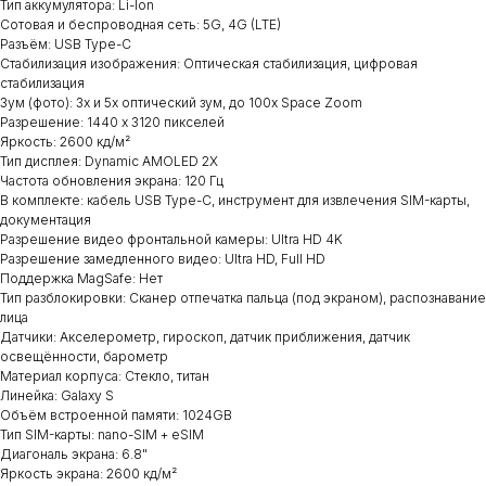
Тип аккумулятора: Li-Ion
Сотовая и беспроводная сеть: 5G, 4G (LTE)
Разъём: USB Type-C
Стабилизация изображения: Оптическая стабилизация, цифровая
стабилизация
Зум (фото): 3x и 5x оптический зум, до 100x Space Zoom
Разрешение: 1440 x 3120 пикселей
Яркость: 2600 кд/м²
Тип дисплея: Dynamic AMOLED 2X
Частота обновления экрана: 120 Гц
В комплекте: кабель USB Type-C, инструмент для извлечения SIM-карты,
документация
Разрешение видео фронтальной камеры: Ultra HD 4K
Разрешение замедленного видео: Ultra HD, Full HD
Поддержка MagSafe: Нет
Тип разблокировки: Сканер отпечатка пальца (под экраном), распознавание
лица
Датчики: Акселерометр, гироскоп, датчик приближения, датчик
освещённости, барометр
Материал корпуса: Стекло, титан
Линейка: Galaxy S
Объём встроенной памяти: 1024GB
Тип SIM-карты: nano-SIM + eSIM
Диагональ экрана: 6.8"
Яркость экрана: 2600 кд/м²