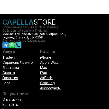
CAPELLA
STORE
Оригинальная техника Apple и Samsung.
Собственный сервис и Trade-in.
Москва, Сущёвский Вал, дом 5, строение 1,
подъезд 5, этаж 2, оф. 0208
5 минут от метро Савеловская
Услуги
Каталог
Trade-in
iPhone
Сервисный центр
Apple Watch
Доставка
Mac
Оплата
iPad
Гарантия
AirPods
Блог
Samsung
Аксессуары
Покупателям
О магазине
Контакты