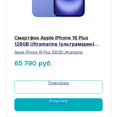
Смартфон Apple iPhone 16 Plus
128GB Ultramarine (ультрамарин)
nano-SIM + eSIM
Apple iPhone 16 Plus 128GB Ultramarine
(ультрамарин): оригинальный iPhone 16-й серии
65 790
руб.
с процессором A18, дисплеем 6,7″, камерой 48
Мп Fusion и памятью 128GB. Цвет ультрамарин,
nano-SIM + eSIM. Проверка IMEI, гарантия
магазина 12 месяцев, доставка по Москве и
Подробнее
России. Цена 65 790 ₽.
В корзину