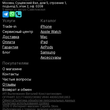
Москва, Сущёвский Вал, дом 5, строение 1,
подъезд 5, этаж 2, оф. 0208
5 минут от метро Савеловская
Услуги
Каталог
Trade-in
iPhone
Сервисный центр
Apple Watch
Доставка
Mac
Оплата
iPad
Гарантия
AirPods
Блог
Samsung
Аксессуары
Покупателям
О магазине
Контакты
Частые вопросы
Отзывы
Возврат и обмен
ИП Вылегжанин Виталий Константинович
ОГРНИП 321774600236982 ИНН 480602681863
Оферта
Политика обработки персональных данных
Политика использования cookies
2026 © Интернет-магазин Capella Store.
Информация о товарах, включая наличие,